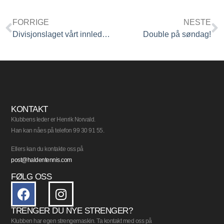
FORRIGE
NESTE
Divisjonslaget vårt innleder sesongen på Strupe tirsdag
Double på søndag!
KONTAKT
Klubbens leder er Henrik Norvald.
Han kan nåes på telefon 99 30 91 55.
Ellers kan du kontakte oss på
post@haldentennis.com
FØLG OSS
TRENGER DU NYE STRENGER?
Klubben har egen strengemaskin. Ta kontakt med oss på