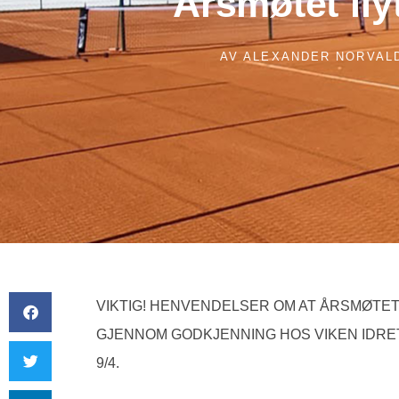
Årsmøtet flyt
AV
ALEXANDER NORVAL
VIKTIG! HENVENDELSER OM AT ÅRSMØTET
GJENNOM GODKJENNING HOS VIKEN IDRET
9/4.