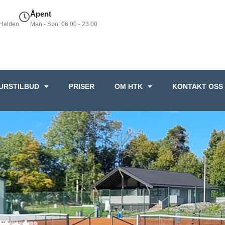
Åpent
 Halden
Man - Søn: 06.00 - 23.00
URSTILBUD
PRISER
OM HTK
KONTAKT OSS