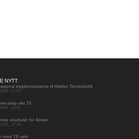
TE NYTT
nasjonal toppkompetanse til Halden Tennisklubb
.2026
21:54
ercamp uke 33
.2026
19:50
ende resultater for Adrian
.2026
17:40
an med TE-sølv