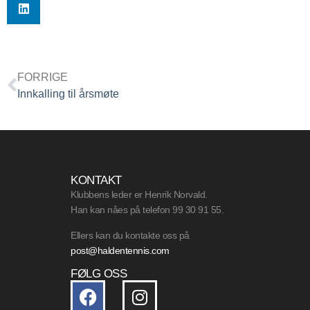
FORRIGE
Innkalling til årsmøte
KONTAKT
Klubbens leder er Henrik Norvald.
Han kan nåes på telefon 99 30 91 55.
Ellers kan du kontakte oss på
post@haldentennis.com
FØLG OSS