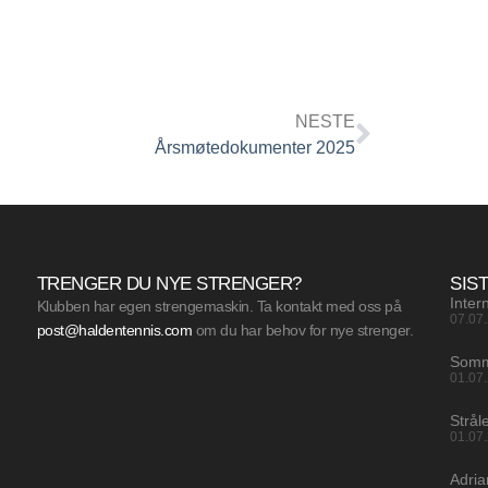
NESTE
Årsmøtedokumenter 2025
TRENGER DU NYE STRENGER?
SIS
Inter
Klubben har egen strengemaskin. Ta kontakt med oss på
07.07
post@haldentennis.com
om du har behov for nye strenger.
Somm
01.07
Strål
01.07
Adri