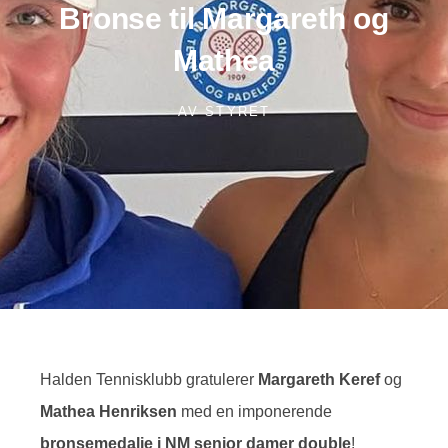
Bronse til Margareth og
Mathea
AV
STYRET
Halden Tennisklubb gratulerer
Margareth Keref
og
Mathea Henriksen
med en imponerende
bronsemedalje i NM senior damer double
!