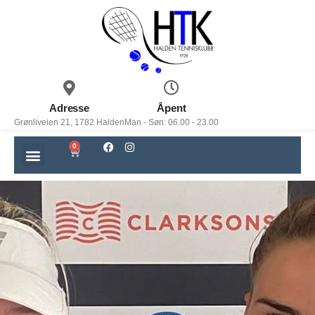
Adresse
Åpent
Grønliveien 21, 1782 Halden
Man - Søn: 06.00 - 23.00
0