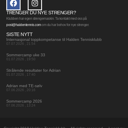
TRENGER DU NYE STRENGER?
Klubben har egen strengemaskin. Ta kontakt med oss på
post@haldentennis.com
om du har behov for nye strenger.
SISTE NYTT
Internasjonal toppkompetanse til Halden Tennisklubb
07.07.2026
21:54
Sommercamp uke 33
01.07.2026
19:50
Strålende resultater for Adrian
01.07.2026
17:40
Adrian med TE-sølv
07.06.2026
20:16
Sommercamp 2026
07.06.2026
13:24