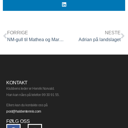
FORRIGE
NESTE
NM-gull til Mathea og Margareth
Adrian på landslaget
KONTAKT
Klubbens leder er Henrik Norvald.
Han kan nåes på telefon 99 30 91 55.
Ellers kan du kontakte oss på
post@haldentennis.com
FØLG OSS