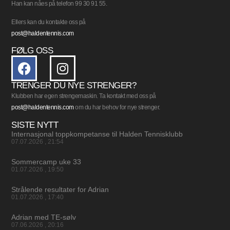
Han kan nåes på telefon 99 30 91 55.
Ellers kan du kontakte oss på
post@haldentennis.com
FØLG OSS
TRENGER DU NYE STRENGER?
Klubben har egen strengemaskin. Ta kontakt med oss på
post@haldentennis.com
om du har behov for nye strenger.
SISTE NYTT
Internasjonal toppkompetanse til Halden Tennisklubb
07.07.2026
21:54
Sommercamp uke 33
01.07.2026
19:50
Strålende resultater for Adrian
01.07.2026
17:40
Adrian med TE-sølv
07.06.2026
20:16