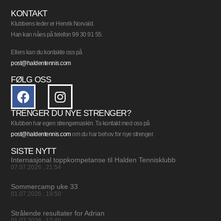
KONTAKT
Klubbens leder er Henrik Norvald.
Han kan nåes på telefon 99 30 91 55.
Ellers kan du kontakte oss på
post@haldentennis.com
FØLG OSS
TRENGER DU NYE STRENGER?
Klubben har egen strengemaskin. Ta kontakt med oss på
post@haldentennis.com
om du har behov for nye strenger.
SISTE NYTT
Internasjonal toppkompetanse til Halden Tennisklubb
07.07.2026
21:54
Sommercamp uke 33
01.07.2026
19:50
Strålende resultater for Adrian
01.07.2026
17:40