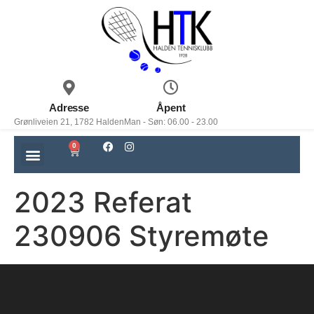
Adresse
Åpent
Grønliveien 21, 1782 Halden
Man - Søn: 06.00 - 23.00
0
2023 Referat
230906 Styremøte