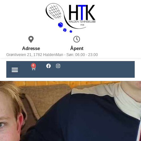
Adresse
Åpent
Grønliveien 21, 1782 Halden
Man - Søn: 06.00 - 23.00
0