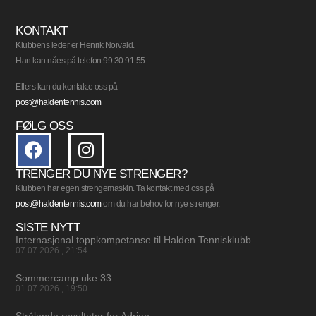
KONTAKT
Klubbens leder er Henrik Norvald.
Han kan nåes på telefon 99 30 91 55.
Ellers kan du kontakte oss på
post@haldentennis.com
FØLG OSS
TRENGER DU NYE STRENGER?
Klubben har egen strengemaskin. Ta kontakt med oss på
post@haldentennis.com
om du har behov for nye strenger.
SISTE NYTT
Internasjonal toppkompetanse til Halden Tennisklubb
07.07.2026
21:54
Sommercamp uke 33
01.07.2026
19:50