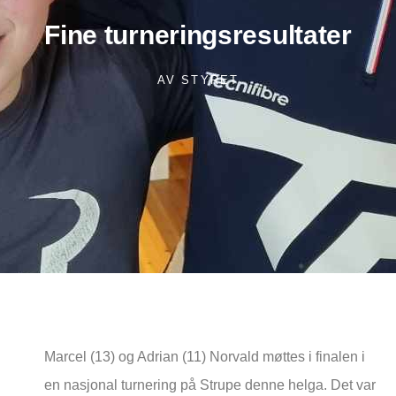
Fine turneringsresultater
AV
STYRET
Marcel (13) og Adrian (11) Norvald møttes i finalen i
en nasjonal turnering på Strupe denne helga. Det var