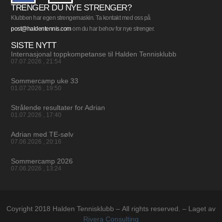
TRENGER DU NYE STRENGER?
Klubben har egen strengemaskin. Ta kontakt med oss på
post@haldentennis.com
om du har behov for nye strenger.
SISTE NYTT
Internasjonal toppkompetanse til Halden Tennisklubb
07.07.2026
21:54
Sommercamp uke 33
01.07.2026
19:50
Strålende resultater for Adrian
01.07.2026
17:40
Adrian med TE-sølv
07.06.2026
20:16
Sommercamp 2026
07.06.2026
13:24
Coyright 2018 Halden Tennisklubb – All rights reserved. – Laget av
Rivera Consulting