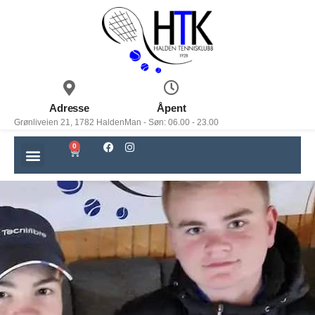
Adresse
Åpent
Grønliveien 21, 1782 Halden
Man - Søn: 06.00 - 23.00
0