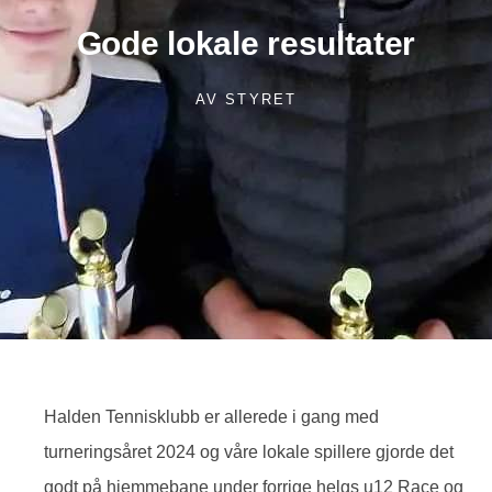
Gode lokale resultater
AV
STYRET
Halden Tennisklubb er allerede i gang med
turneringsåret 2024 og våre lokale spillere gjorde det
godt på hjemmebane under forrige helgs u12 Race og