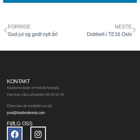
FORRIGE
NESTE
God jul og godt nytt år!
Dobbelt i TE16 Oslo
KONTAKT
Klubbens leder er Henrik Norvald.
Han kan nåes på telefon 99 30 91 55.
Ellers kan du kontakte oss på
post@haldentennis.com
FØLG OSS