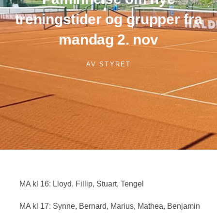
treningstider og grupper fra
mandag 2. nov
AV
STYRET
MA kl 16: Lloyd, Fillip, Stuart, Tengel
MA kl 17: Synne, Bernard, Marius, Mathea, Benjamin