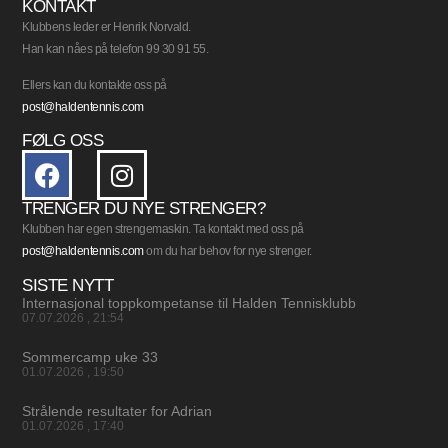
KONTAKT
Klubbens leder er Henrik Norvald.
Han kan nåes på telefon 99 30 91 55.
Ellers kan du kontakte oss på
post@haldentennis.com
FØLG OSS
TRENGER DU NYE STRENGER?
Klubben har egen strengemaskin. Ta kontakt med oss på
post@haldentennis.com
om du har behov for nye strenger.
SISTE NYTT
Internasjonal toppkompetanse til Halden Tennisklubb
07.07.2026
21:54
Sommercamp uke 33
01.07.2026
19:50
Strålende resultater for Adrian
01.07.2026
17:40