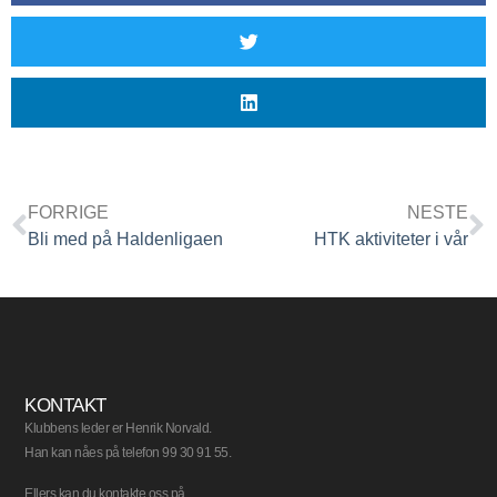
FORRIGE
NESTE
Bli med på Haldenligaen
HTK aktiviteter i vår
KONTAKT
Klubbens leder er Henrik Norvald.
Han kan nåes på telefon 99 30 91 55.
Ellers kan du kontakte oss på