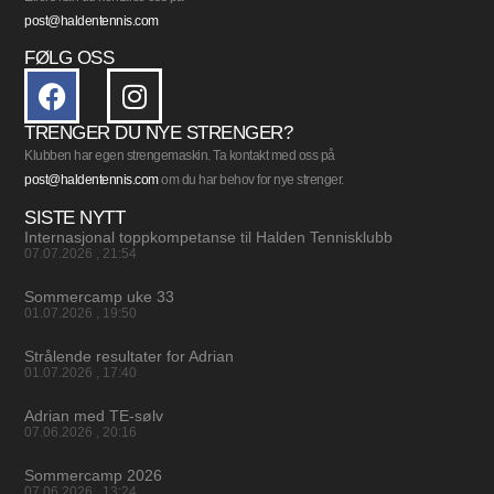
post@haldentennis.com
FØLG OSS
TRENGER DU NYE STRENGER?
Klubben har egen strengemaskin. Ta kontakt med oss på
post@haldentennis.com
om du har behov for nye strenger.
SISTE NYTT
Internasjonal toppkompetanse til Halden Tennisklubb
07.07.2026
21:54
Sommercamp uke 33
01.07.2026
19:50
Strålende resultater for Adrian
01.07.2026
17:40
Adrian med TE-sølv
07.06.2026
20:16
Sommercamp 2026
07.06.2026
13:24