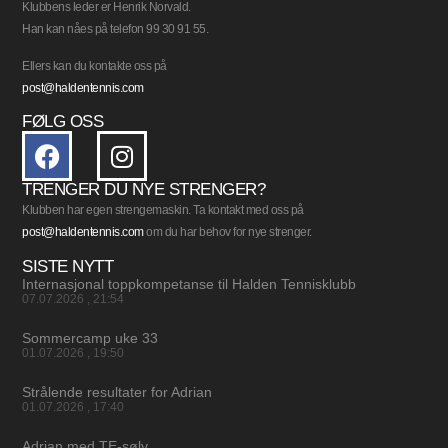
Klubbens leder er Henrik Norvald.
Han kan nåes på telefon 99 30 91 55.
Ellers kan du kontakte oss på
post@haldentennis.com
FØLG OSS
TRENGER DU NYE STRENGER?
Klubben har egen strengemaskin. Ta kontakt med oss på
post@haldentennis.com
om du har behov for nye strenger.
SISTE NYTT
Internasjonal toppkompetanse til Halden Tennisklubb
07.07.2026
21:54
Sommercamp uke 33
01.07.2026
19:50
Strålende resultater for Adrian
01.07.2026
17:40
Adrian med TE-sølv