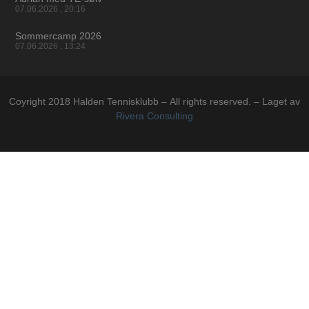
07.06.2026
20:16
Sommercamp 2026
07.06.2026
13:24
Coyright 2018 Halden Tennisklubb – All rights reserved. – Laget av
Rivera Consulting