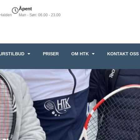
Åpent
 Halden
Man - Søn: 06.00 - 23.00
URSTILBUD
PRISER
OM HTK
KONTAKT OSS