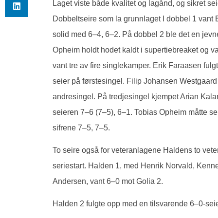
Laget viste både kvalitet og lagånd, og sikret s
Dobbeltseire som la grunnlaget I dobbel 1 vant
solid med 6–4, 6–2. På dobbel 2 ble det en jevn
Opheim holdt hodet kaldt i supertiebreaket og va
vant tre av fire singlekamper. Erik Faraasen fu
seier på førstesingel. Filip Johansen Westgaard
andresingel. På tredjesingel kjempet Arian Kalant
seieren 7–6 (7–5), 6–1. Tobias Opheim måtte se 
sifrene 7–5, 7–5.
To seire også for veteranlagene Haldens to vete
seriestart. Halden 1, med Henrik Norvald, Ken
Andersen, vant 6–0 mot Golia 2.
Halden 2 fulgte opp med en tilsvarende 6–0-se