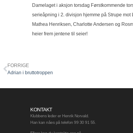
Damelaget i aksjon torsdag Førstkommende torsd
serieåpning i 2. divisjon hjemme på Strupe mot 
Mathea Henriksen, Charlotte Andersen og Rosma
heier frem jentene til seier!
FORRIGE
Adrian i bruttotroppen
KONTAKT
Klubbens leder er Henrik Norvald.
Han kan nåes på telefon 99 30 91 55.