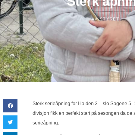
Sterk åpni
AV
STYRET
Sterk serieåpning for Halden 2 – slo Sagene 5–
divisjon fikk en perfekt start på sesongen da d
serieåpning.