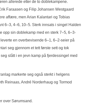
eieren allerede etter de to doblekampene.
 Erik Faraasen og Filip Johansen Westgaard
ere affære, men Arian Kalantari og Tobias
nt 6–3, 4–6, 10–5. Sterk innsats i singel Halden
lgte opp sin doblekamp med en sterk 7–5, 6–3-
 leverte en overbevisende 6–1, 6–2-seier på
ari seg gjennom et tett første sett og tok
seg slått i en jevn kamp på fjerdessingel med
ranlag markerte seg også sterkt i helgens
neth Reinaas, André Norderhaug og Tormod
ier over Sørumsand.