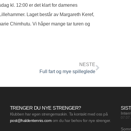
ag kl. 12:00 er det klart for damenes
Lillehammer. Laget består av Margareth Keref,
rie Chimhutu. Vi håper mange tar turen og
NESTE
Full fart og mye spilleglede
TRENGER DU NYE STRENGER?
SIS
Inter
Klubben har egen strengemaskin. Ta kontakt med oss på
07.07
post@haldentennis.com
om du har behov for nye strenger.
Somm