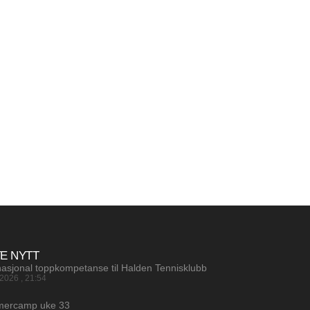
TE NYTT
nasjonal toppkompetanse til Halden Tennisklubb
.2026
21:54
ercamp uke 33