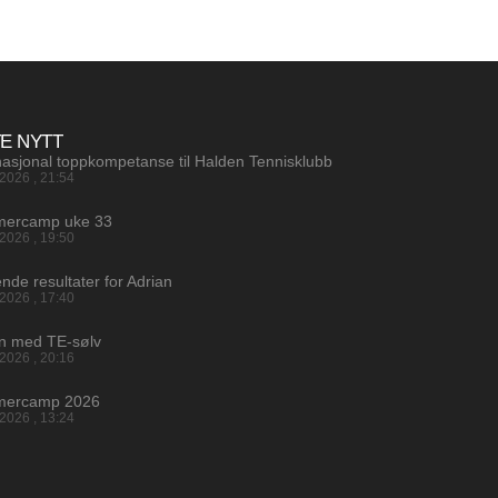
TE NYTT
nasjonal toppkompetanse til Halden Tennisklubb
.2026
21:54
ercamp uke 33
.2026
19:50
ende resultater for Adrian
.2026
17:40
an med TE-sølv
.2026
20:16
ercamp 2026
.2026
13:24