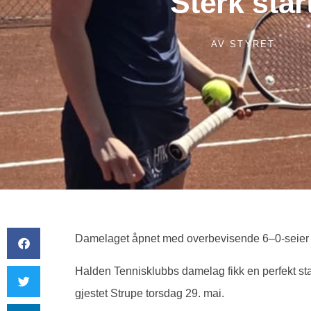
Sterk star
AV
STYRET
Damelaget åpnet med overbevisende 6–0-seier 
Halden Tennisklubbs damelag fikk en perfekt sta
gjestet Strupe torsdag 29. mai.