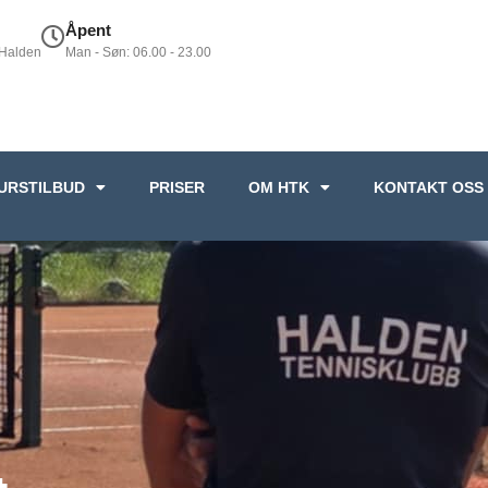
Åpent
 Halden
Man - Søn: 06.00 - 23.00
URSTILBUD
PRISER
OM HTK
KONTAKT OSS