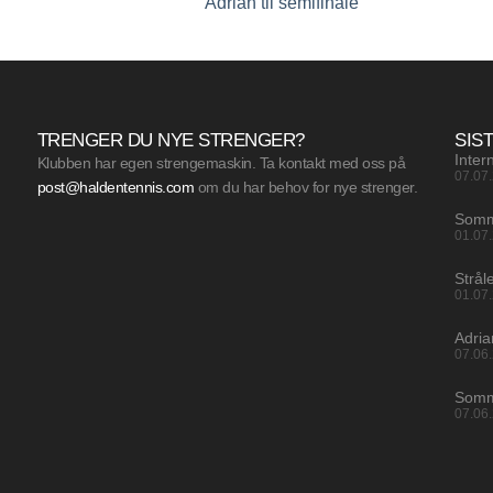
Adrian til semifinale
TRENGER DU NYE STRENGER?
SIS
Inter
Klubben har egen strengemaskin. Ta kontakt med oss på
07.07
post@haldentennis.com
om du har behov for nye strenger.
Somm
01.07
Strål
01.07
Adri
07.06
Somm
07.06