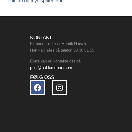
Full fart og mye spilleglede
KONTAKT
Klubbens leder er Henrik Norvald.
Han kan nåes på telefon 99 30 91 55.
Ellers kan du kontakte oss på
post@haldentennis.com
FØLG OSS