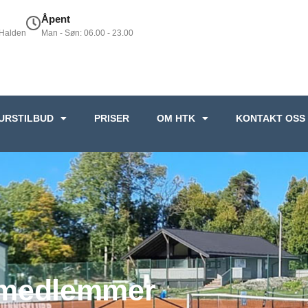
Åpent
 Halden
Man - Søn: 06.00 - 23.00
URSTILBUD
PRISER
OM HTK
KONTAKT OSS
e medlemmer