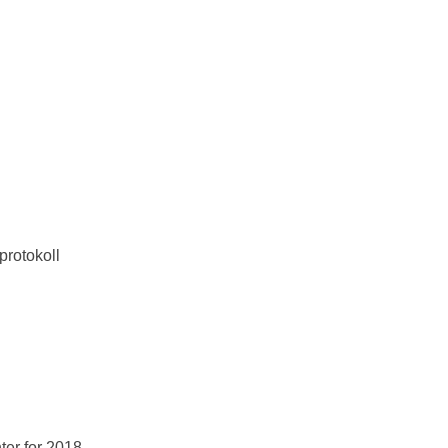
protokoll
ter for 2018