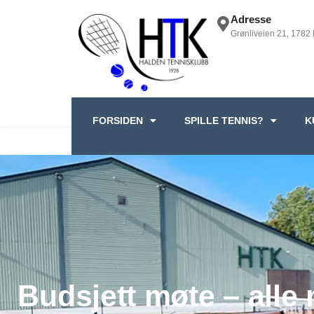
Adresse
Grønliveien 21, 1782
FORSIDEN
SPILLE TENNIS?
K
Budsjett møte – all