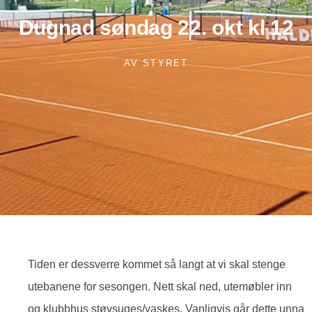
Dugnad søndag 22. okt kl 12
AV
STYRET
Tiden er dessverre kommet så langt at vi skal stenge
utebanene for sesongen. Nett skal ned, utemøbler inn
og klubbhus støvsuges/vaskes. Vanligvis går dette unna