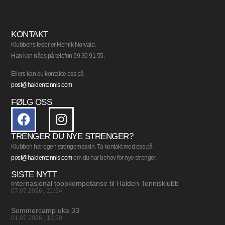
KONTAKT
Klubbens leder er Henrik Norvald.
Han kan nåes på telefon 99 30 91 55.
Ellers kan du kontakte oss på
post@haldentennis.com
FØLG OSS
TRENGER DU NYE STRENGER?
Klubben har egen strengemaskin. Ta kontakt med oss på
post@haldentennis.com
om du har behov for nye strenger.
SISTE NYTT
Internasjonal toppkompetanse til Halden Tennisklubb
07.07.2026
21:54
Sommercamp uke 33
01.07.2026
19:50