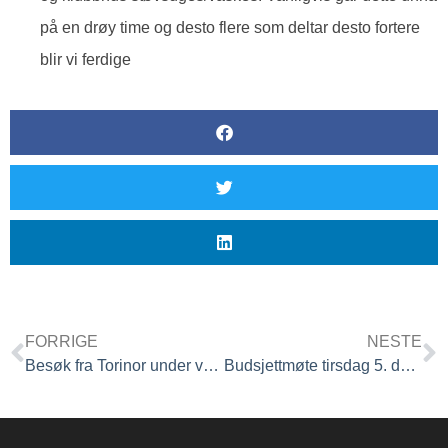
på en drøy time og desto flere som deltar desto fortere
blir vi ferdige
FORRIGE
NESTE
Besøk fra Torinor under vår turnering 9. sept
Budsjettmøte tirsdag 5. des kl 19 i Klubbhuset