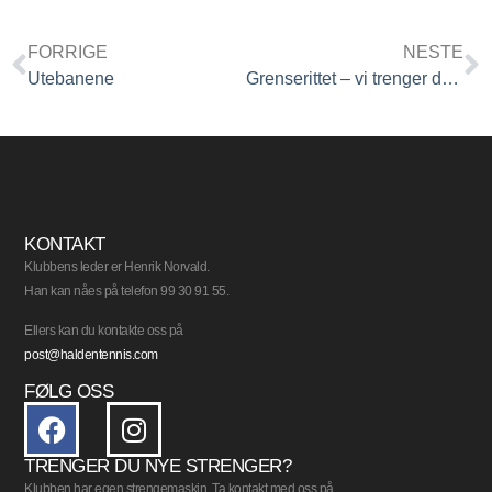
FORRIGE
NESTE
Utebanene
Grenserittet – vi trenger dugnadsinnsats!
KONTAKT
Klubbens leder er Henrik Norvald.
Han kan nåes på telefon 99 30 91 55.
Ellers kan du kontakte oss på
post@haldentennis.com
FØLG OSS
TRENGER DU NYE STRENGER?
Klubben har egen strengemaskin. Ta kontakt med oss på