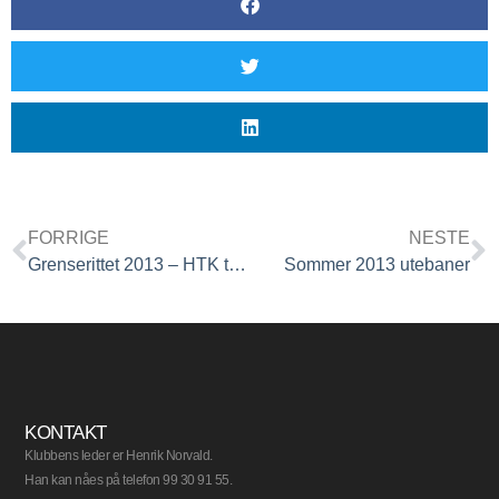
FORRIGE
NESTE
Grenserittet 2013 – HTK trenger deltagere til dugnad
Sommer 2013 utebaner
KONTAKT
Klubbens leder er Henrik Norvald.
Han kan nåes på telefon 99 30 91 55.