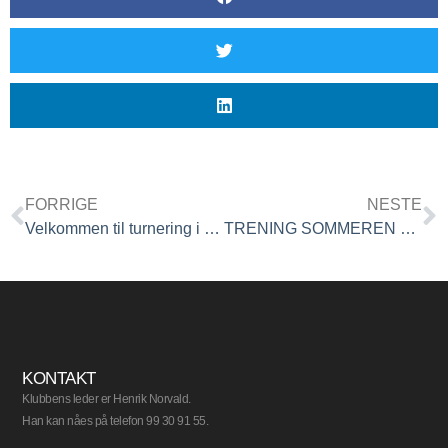
FORRIGE
NESTE
Velkommen til turnering i Halden
TRENING SOMMEREN 2016 OG SOMMERAVSLUTNING 5. JUNI.
KONTAKT
Klubbens leder er Henrik Norvald.
Han kan nåes på telefon 99 30 91 55.