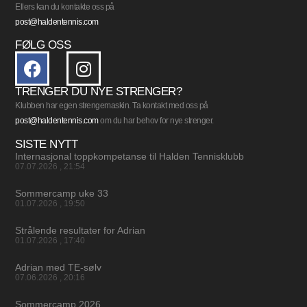
Ellers kan du kontakte oss på
post@haldentennis.com
FØLG OSS
TRENGER DU NYE STRENGER?
Klubben har egen strengemaskin. Ta kontakt med oss på
post@haldentennis.com
om du har behov for nye strenger.
SISTE NYTT
Internasjonal toppkompetanse til Halden Tennisklubb
07.07.2026
21:54
Sommercamp uke 33
01.07.2026
19:50
Strålende resultater for Adrian
01.07.2026
17:40
Adrian med TE-sølv
07.06.2026
20:16
Sommercamp 2026