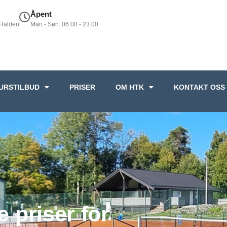
Åpent
 Halden
Man - Søn: 06.00 - 23.00
URSTILBUD
PRISER
OM HTK
KONTAKT OSS
e priser for