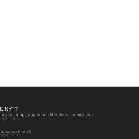
TE NYTT
nasjonal toppkompetanse til Halden Tennisklubb
.2026
21:54
ercamp uke 33
.2026
19:50