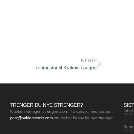
NESTE
Treningstur til Krakow i august
TRENGER DU NYE STRENGER?
SIS
Inter
Klubben har egen strengemaskin. Ta kontakt med oss på
07.07
post@haldentennis.com
om du har behov for nye strenger.
Somm
01.07