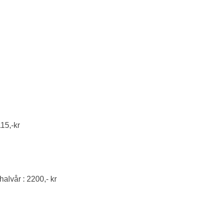
115,-kr
alvår : 2200,- kr