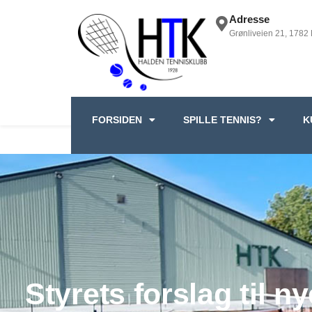
Adresse
Grønliveien 21, 1782
FORSIDEN
SPILLE TENNIS?
K
Styrets forslag til ny