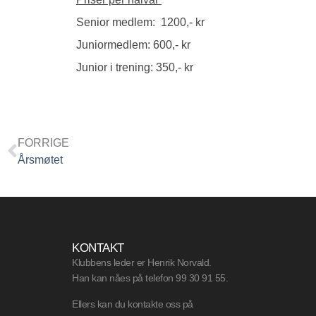
Senior medlem: 1200,- kr
Juniormedlem: 600,- kr
Junior i trening: 350,- kr
FORRIGE
Årsmøtet
KONTAKT
Klubbens leder er Henrik Norvald.
Han kan nåes på telefon 99 30 91 55.
Ellers kan du kontakte oss på